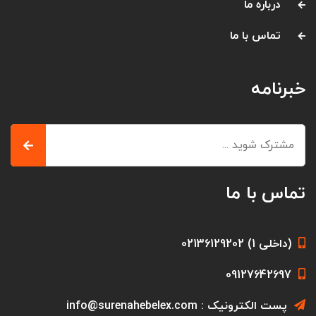
درباره ما
تماس با ما
خبرنامه
تماس با ما
(داخلی 1) 02136129202
09127642697
پست الکترونیک : info@surenahebelex.com