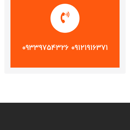
09121916371 09339754326