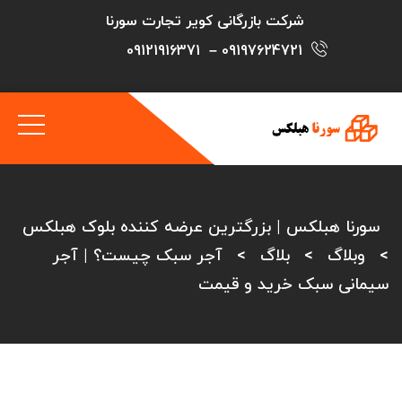
شرکت بازرگانی کویر تجارت سورنا
09121916371
–
09197624721
سورنا هبلکس | بزرگترین عرضه کننده بلوک هبلکس
>
وبلاگ
>
بلاگ
>
آجر سبک چیست؟ | آجر
سیمانی سبک خرید و قیمت