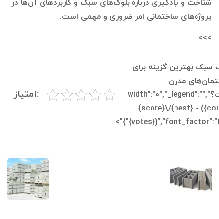
شناخت و یادگیری درباره بلوک‌های سبک و کاربردهای آن‌ها در
پروژه‌های ساختمانی امر ضروری و مهمی است.
>>>
 سبک بهترین گزینه برای
مان‌های مدرن
:امتیاز
است؟","width":"0","_legend":"
{score}\/{best} - ({co
{votes})","font_factor":"1.25