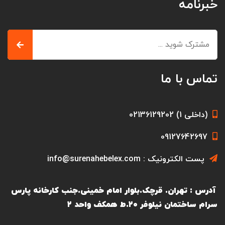
خبرنامه
تماس با ما
(داخلی 1) 02136129202
09127642697
پست الکترونیک : info@surenahebelex.com
آدرس : تهران. قرچک.بلوار امام خمینی.جنب کارخانه پارس
سرام ساختمان نیلوفر ۲۰.ط همکف واحد ۲