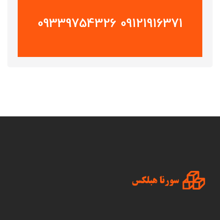
09121916371 09339754326