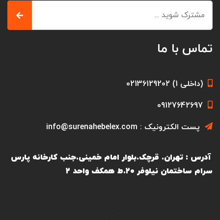
تماس با ما
(داخلی 1) 02136129202
09127642697
پست الکترونیک : info@surenahebelex.com
آدرس : تهران. قرچک.بلوار امام خمینی.جنب کارخانه پارس
سرام ساختمان نیلوفر ۲۰.ط همکف واحد ۲