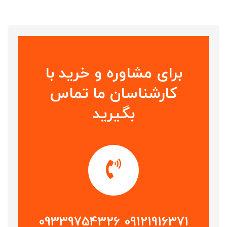
برای مشاوره و خرید با
کارشناسان ما تماس
بگیرید
09121916371 09339754326