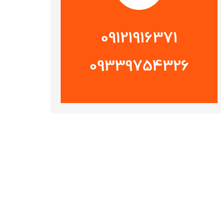
09121916371
09339754326