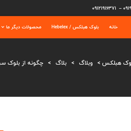
09121916371
–
091
خانه
بلوک هبلکس / Hebelex
محصولات دیگر ما
بلوک هبلکس
>
وبلاگ
>
بلاگ
>
چگونه از بلوک سب