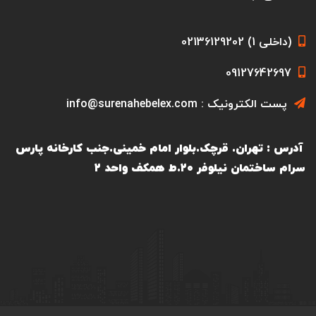
(داخلی 1) 02136129202
09127642697
پست الکترونیک : info@surenahebelex.com
آدرس : تهران. قرچک.بلوار امام خمینی.جنب کارخانه پارس
سرام ساختمان نیلوفر ۲۰.ط همکف واحد ۲