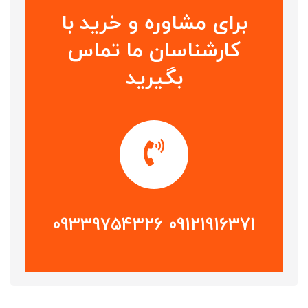
برای مشاوره و خرید با
کارشناسان ما تماس
بگیرید
09121916371 09339754326