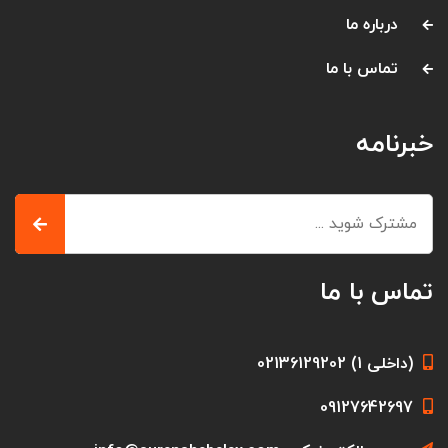
درباره ما
تماس با ما
خبرنامه
تماس با ما
(داخلی 1) 02136129202
09127642697