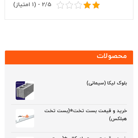
2/5 - (1 امتیاز)
محصولات
بلوک لیکا (سیمانی)
خرید و قیمت بست تخت⭐(بست تخت
هبلکس)