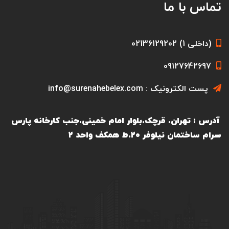
تماس با ما
(داخلی 1) 02136129202
09127642697
پست الکترونیک : info@surenahebelex.com
آدرس : تهران. قرچک.بلوار امام خمینی.جنب کارخانه پارس
سرام ساختمان نیلوفر ۲۰.ط همکف واحد ۲