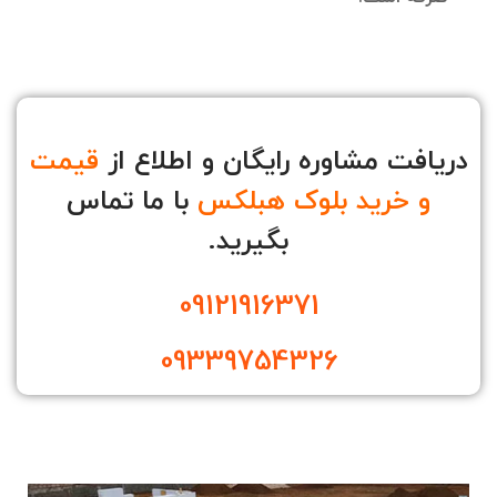
دریافت مشاوره رایگان و اطلاع از
قیمت
و خرید بلوک هبلکس
با ما تماس
بگیرید.
09121916371
09339754326