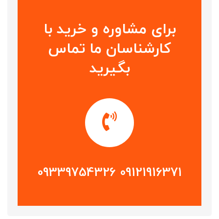
برای مشاوره و خرید با
کارشناسان ما تماس
بگیرید
09121916371 09339754326