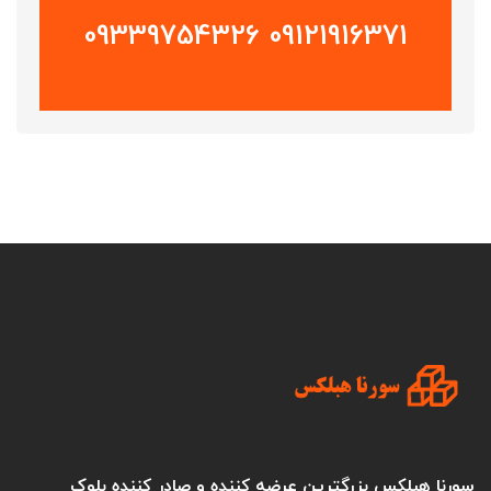
09121916371 09339754326
سورنا هبلکس بزرگترین عرضه کننده و صادر کننده بلوک