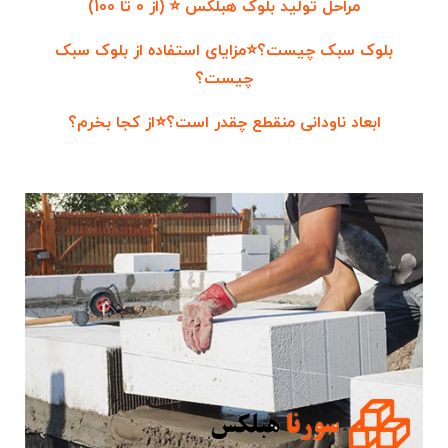
مراحل تولید بلوک هبلکس ⭐ (از 0 تا 100)
بلوک سبک چیست؟⭐مزایای استفاده از بلوک سبک
چیست؟
ابعاد ناودانی منقطع چقدر است؟⭐از کجا بخرم؟