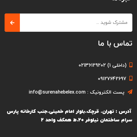
تماس با ما
(داخلی 1) 02136129202
09127642697
پست الکترونیک : info@surenahebelex.com
آدرس : تهران. قرچک.بلوار امام خمینی.جنب کارخانه پارس
سرام ساختمان نیلوفر ۲۰.ط همکف واحد ۲