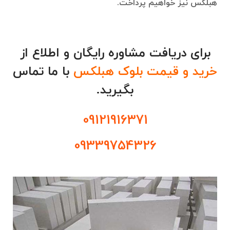
هبلکس نیز خواهیم پرداخت.
برای دریافت مشاوره رایگان و اطلاع از
خرید و قیمت بلوک هبلکس
با ما تماس
بگیرید.
09121916371
09339754326